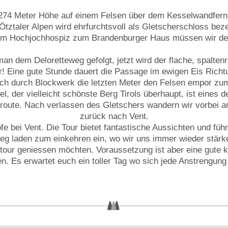
274 Meter Höhe auf einem Felsen über dem Kesselwandferner
ztaler Alpen wird ehrfurchtsvoll als Gletscherschloss bezei
 vom Hochjochhospiz zum Brandenburger Haus müssen wir de
n dem Deloretteweg gefolgt, jetzt wird der flache, spaltenre
ar! Eine gute Stunde dauert die Passage im ewigen Eis Ric
lich durch Blockwerk die letzten Meter den Felsen empor z
 der vielleicht schönste Berg Tirols überhaupt, ist eines de
gsroute. Nach verlassen des Gletschers wandern wir vorbei a
zurück nach Vent.
fe bei Vent. Die Tour bietet fantastische Aussichten und führ
Weg laden zum einkehren ein, wo wir uns immer wieder stärk
hertour geniessen möchten. Voraussetzung ist aber eine gute 
n. Es erwartet euch ein toller Tag wo sich jede Anstrengung 