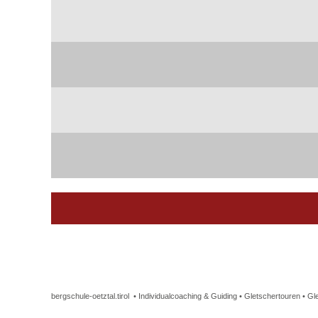
bergschule-oetztal.tirol
•
Individualcoaching & Guiding
•
Gletschertouren
•
Gl