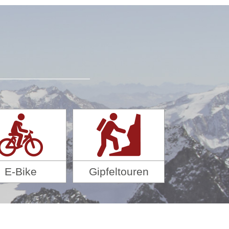
E-Bike
Gipfeltouren