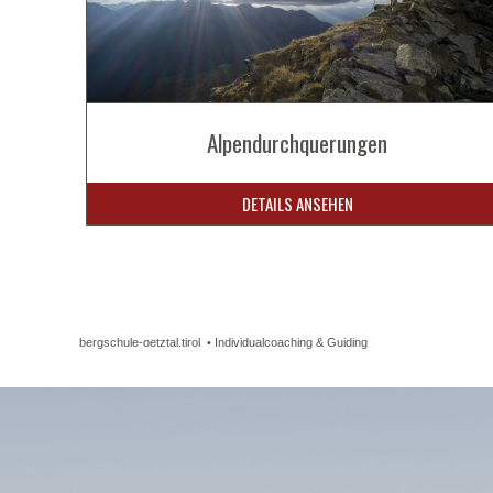
Alpendurchquerungen
DETAILS ANSEHEN
bergschule-oetztal.tirol
•
Individualcoaching & Guiding