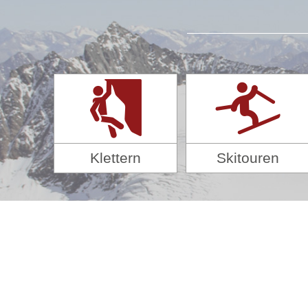
Klettern
Skitouren