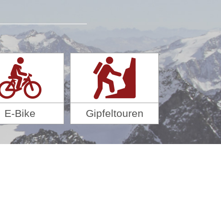
E-Bike
Gipfeltouren